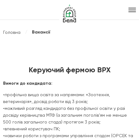
Агрохолдинг
B.I.G. Harvest
Вакансії
Головна
Group
Керуючий фермою ВРХ
Вимоги до кандидата:
•профільна вища освіта за напрямами: «Зоотехнія,
ветеринарія», досвід роботи від 3 років;
•можливий розгляд кандидата без профільної освіти у разі
досвіду керівництва МТФ (із загальним поголів’ям не менше
500 голів загального стада) протягом 3 років;
•впевнений користувач ПК;
•навички роботи з програмами управління стадом (ОРСЕК та