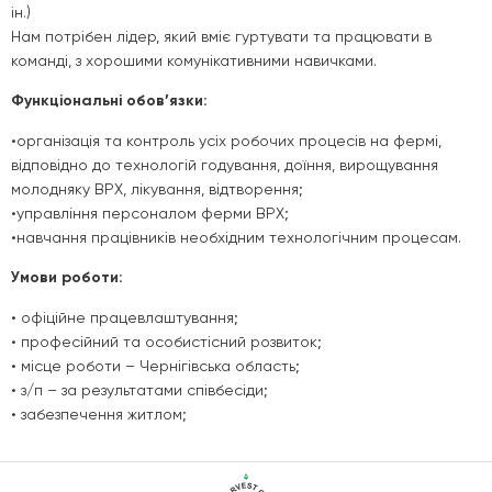
ін.)
Нам потрібен лідер, який вміє гуртувати та працювати в
команді, з хорошими комунікативними навичками.
Функціональні обов’язки:
•організація та контроль усіх робочих процесів на фермі,
відповідно до технологій годування, доїння, вирощування
молодняку ВРХ, лікування, відтворення;
•управління персоналом ферми ВРХ;
•навчання працівників необхідним технологічним процесам.
Умови роботи:
• офіційне працевлаштування;
• професійний та особистісний розвиток;
• місце роботи – Чернігівська область;
• з/п – за результатами співбесіди;
• забезпечення житлом;