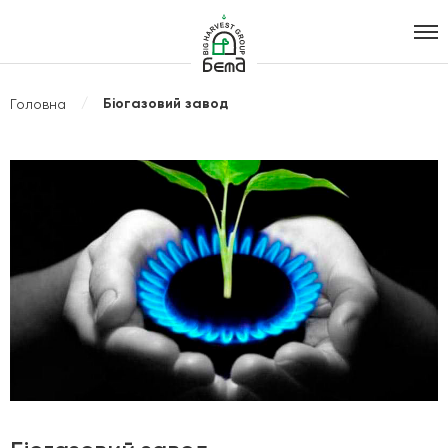
Агрохолдинг
B.I.G. Harvest
Біогазовий завод
Головна
Group