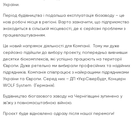
України.
Період будівництва і подальша експлуатація біозаводу – це
нові робочі місця в регіоні. Варто зазначити, що підприємство
знаходиться в сільській місцевості, де є серйозні проблеми з
працевлаштуванням.
Це новий напрямок діяльності для Компанії. Тому ми дуже
серйозно підійшли до вибору проекту, попередньо вивчивши
десятки біокомплексів, які успішно працюють на території
Європи. Дуже ретельно ми вибирали професійних та надійних
підрядників. Компанія співпрацює з найкращими підрядниками
України та Європи. Серед них – ДП «УкрСіверБуд», Концерн
WOLF System (Германія).
Будівництво біогазового заводу на Чернігівщині зупинено у
зв’зку з повномасштабною війною.
Проєкт буде відновлено одразу після нашої перемоги!