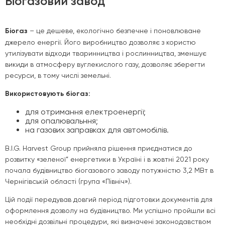
Біогазовий завод
Біогаз
– це дешевe, екологічно безпечне і поновлюване
джерело енергії. Його виробництво дозволяє з користю
утилізувати відходи тваринництва і рослинництва, зменшує
викиди в атмосферу вуглекислого газу, дозволяє зберегти
ресурси, в тому числі земельні.
Використовують біогаз:
для отримання електроенергії;
для опалювальння;
на газових заправках для автомобілів.
B.I.G. Harvest Group прийняла рішення приєднатися до
розвитку «зеленої” енергетики в Україні і в жовтні 2021 року
почала будівництво біогазового заводу потужністю 3,2 МВт в
Чернігівській області (група «Північ»).
Цій події передував довгий період підготовки документів для
оформлення дозволу на будівництво. Ми успішно пройшли всі
необхідні дозвільні процедури, які визначені законодавством