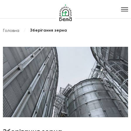
Агрохолдинг
B.I.G. Harvest
Зберігання зерна
Головна
Group