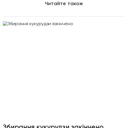
Читайте також
Збирання кукурудзи закiнчено