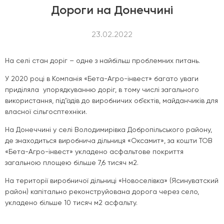
Дороги на Донеччині
23.02.2022
На селі стан доріг – одне з найбільш проблемних питань.
У 2020 році в Компанія «Бета-Агро-інвест» багато уваги
приділяла упорядкуванню доріг, в тому числі загального
використання, під’їздів до виробничих об’єктів, майданчиків для
власної сільгосптехніки.
На Донеччині у селі Володимирівка Добропільського району,
де знаходиться виробнича дільниця «Оксамит», за кошти ТОВ
«Бета-Агро-інвест» укладено асфальтове покриття
загальною площею більше 7,6 тисяч м2.
На території виробничої дільниці «Новоселівка» (Ясинуватский
район) капітально реконструйована дорога через село,
укладено більше 10 тисяч м2 асфальту.