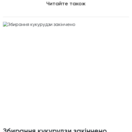
Читайте також
Збирання кукурудзи закiнчено