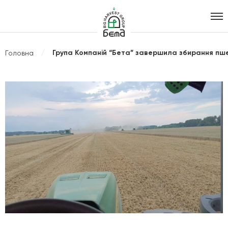
Агрохолдинг
B.I.G. Harvest
Група Компаній “Бета” завершила збирання пш
Головна
Group
" alt="Зображення">